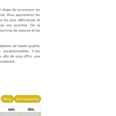
e étape du processus, en
res. Vous apprendrez les
s les plus délicieuses et
rez vos proches. De la
uvrirez les astuces et les
édients de haute qualité,
 exceptionnelles. C’est
, afin de vous offrir une
ronnement.
Mois
Mon planning
sam.
dim.
1
1
2