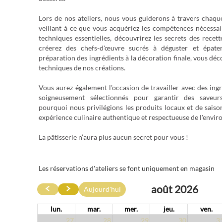
Lors de nos ateliers, nous vous guiderons à travers chaqu
veillant à ce que vous acquériez les compétences nécessai
techniques essentielles, découvrirez les secrets des recette
créerez des chefs-d'œuvre sucrés à déguster et épate
préparation des ingrédients à la décoration finale, vous déco
techniques de nos créations.
Vous aurez également l'occasion de travailler avec des ingr
soigneusement sélectionnés pour garantir des saveurs
pourquoi nous privilégions les produits locaux et de saison
expérience culinaire authentique et respectueuse de l'envi
La pâtisserie n’aura plus aucun secret pour vous !
Les réservations d'ateliers se font uniquement en magasin
août 2026
Aujourd'hui
lun.
mar.
mer.
jeu.
ven.
27
28
29
30
3