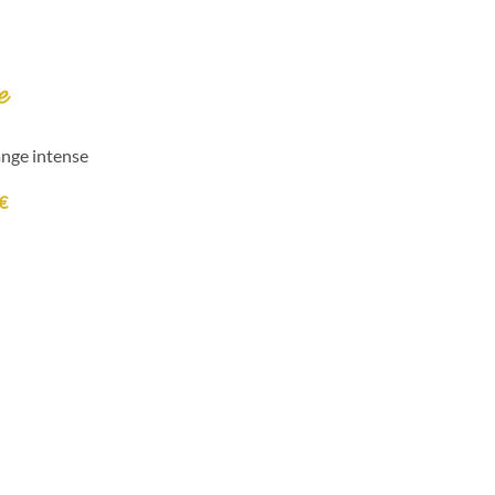
e
ange intense
0€