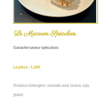
Le Macaron Spéculoos
Ganache saveur spéculoos
La pièce : 1,20€
Présence d'allergène : amande, oeuf, lactose, soja,
gluten