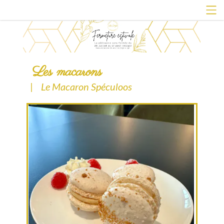
Les macarons
|
Le Macaron Spéculoos