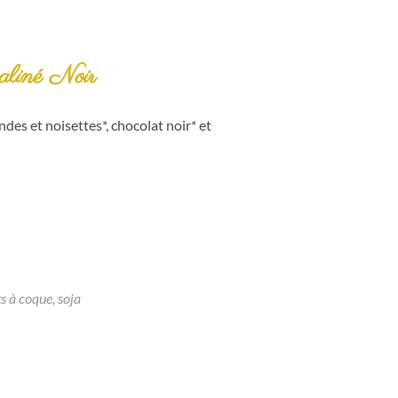
liné Noir
es et noisettes*, chocolat noir* et
ts à coque, soja